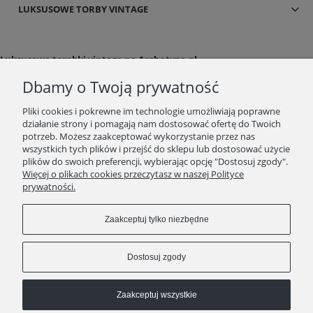
LUKSUSOWE TORBY VINTAGE
Luksusowe torebki vintage na Archetype.pl
W naszym sklepie internetowym kupisz luksusowe torebki online z drugiej
Dbamy o Twoją prywatność
ręki! Współczesne i vintage modele marek takich jak Chanel, Louis Vuitton,
Gucci, Miu Miu czy Celine. Torby używane, oryginalne w idealnym stanie!
Pliki cookies i pokrewne im technologie umożliwiają poprawne
Vintage zegarki oraz biżuteria
działanie strony i pomagają nam dostosować ofertę do Twoich
Specjalnie dla Was uruchomiliśmy sprzedaż markowych zegarów
potrzeb. Możesz zaakceptować wykorzystanie przez nas
używanych renomowanych firm takich jak: Omega, YSL, Rado, Gucci,
wszystkich tych plików i przejść do sklepu lub dostosować użycie
Waltham, Longines, Celine, Hermes i in. Mamy tylko oryginalne produkty z
plików do swoich preferencji, wybierając opcję "Dostosuj zgody".
drugiej ręki, wystawiamy certyfikaty autentyczności, poświadczane przez
Więcej o plikach cookies przeczytasz w naszej Polityce
niezależne firmy. Luksusowe zakupy, marki premium na Twoją kieszeń.
prywatności.
Kupuj świadomie na archetype.pl
Zaakceptuj tylko niezbędne
ARCHETYPE jest partnerem ENTRUPY
Dostosuj zgody
Zaakceptuj wszystkie