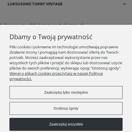
LUKSUSOWE TORBY VINTAGE
Luksusowe torebki vintage na Archetype.pl
W naszym sklepie internetowym kupisz luksusowe torebki online z drugiej
Dbamy o Twoją prywatność
ręki! Współczesne i vintage modele marek takich jak Chanel, Louis Vuitton,
Gucci, Miu Miu czy Celine. Torby używane, oryginalne w idealnym stanie!
Pliki cookies i pokrewne im technologie umożliwiają poprawne
Vintage zegarki oraz biżuteria
działanie strony i pomagają nam dostosować ofertę do Twoich
Specjalnie dla Was uruchomiliśmy sprzedaż markowych zegarów
potrzeb. Możesz zaakceptować wykorzystanie przez nas
używanych renomowanych firm takich jak: Omega, YSL, Rado, Gucci,
wszystkich tych plików i przejść do sklepu lub dostosować użycie
Waltham, Longines, Celine, Hermes i in. Mamy tylko oryginalne produkty z
plików do swoich preferencji, wybierając opcję "Dostosuj zgody".
drugiej ręki, wystawiamy certyfikaty autentyczności, poświadczane przez
Więcej o plikach cookies przeczytasz w naszej Polityce
niezależne firmy. Luksusowe zakupy, marki premium na Twoją kieszeń.
prywatności.
Kupuj świadomie na archetype.pl
Zaakceptuj tylko niezbędne
ARCHETYPE jest partnerem ENTRUPY
Dostosuj zgody
Zaakceptuj wszystkie